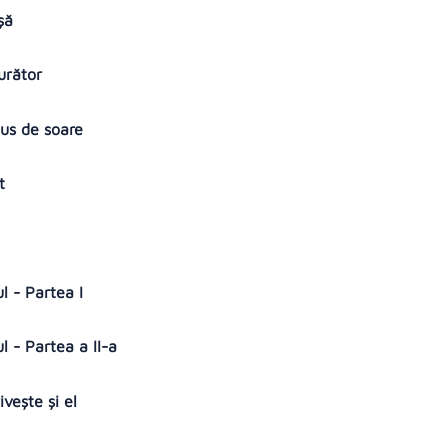
uşă
burător
pus de soare
it
l - Partea I
l - Partea a II-a
ivește și el