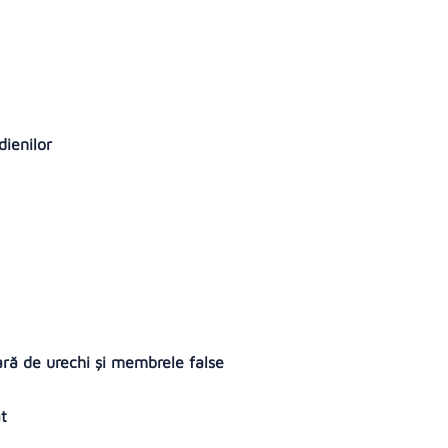
dienilor
ară de urechi și membrele false
at