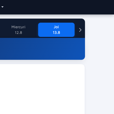
e
Miercuri
Joi
12.8
13.8