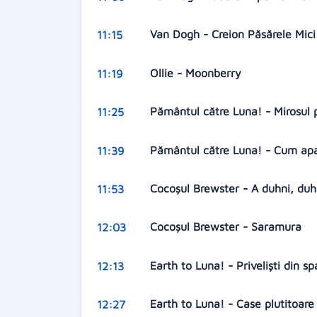
Van Dogh - Creion Păsărele Mic
11:15
Ollie - Moonberry
11:19
Pământul către Luna! - Mirosul 
11:25
Pământul către Luna! - Cum apa
11:39
Cocoșul Brewster - A duhni, du
11:53
Cocoșul Brewster - Saramura
12:03
Earth to Luna! - Priveliști din s
12:13
Earth to Luna! - Case plutitoar
12:27