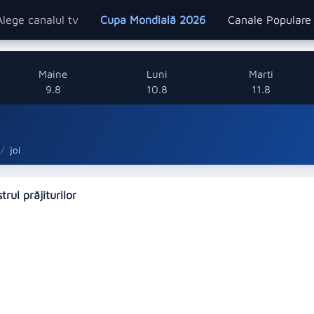
Alege canalul tv
Cupa Mondială 2026
Canale Popular
Maine
Luni
Marti
9.8
10.8
11.8
joi
trul prăjiturilor