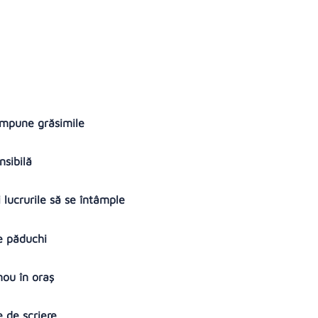
ompune grăsimile
nsibilă
 lucrurile să se întâmple
de păduchi
nou în oraș
e de scriere