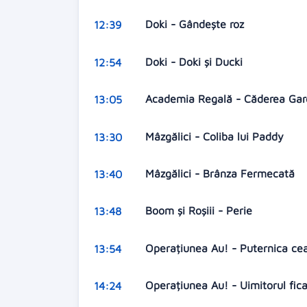
Doki - Gândeşte roz
12:39
Doki - Doki şi Ducki
12:54
Academia Regală - Căderea Gar
13:05
Mâzgălici - Coliba lui Paddy
13:30
Mâzgălici - Brânza Fermecată
13:40
Boom și Roșiii - Perie
13:48
Operațiunea Au! - Puternica ce
13:54
Operațiunea Au! - Uimitorul fic
14:24