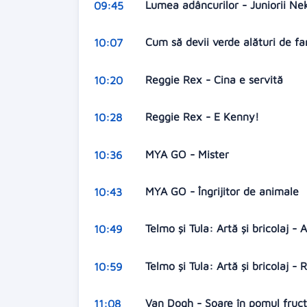
Lumea adâncurilor - Juniorii N
09:45
Cum să devii verde alături de f
10:07
Reggie Rex - Cina e servită
10:20
Reggie Rex - E Kenny!
10:28
MYA GO - Mister
10:36
MYA GO - Îngrijitor de animale
10:43
Telmo și Tula: Artă și bricolaj -
10:49
Telmo și Tula: Artă și bricolaj -
10:59
Van Dogh - Soare în pomul fruct
11:08