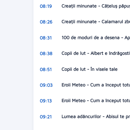
Creații minunate - Căţeluş păp
08:19
Creații minunate - Calamarul z
08:26
100 de moduri de a desena - A
08:31
Copii de lut - Albert e îndrăgost
08:38
Copii de lut - În visele tale
08:51
Eroii Meteo - Cum a început totu
09:03
Eroii Meteo - Cum a început totu
09:13
Lumea adâncurilor - Abisul te pr
09:21