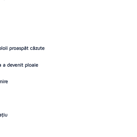
i
ploii proaspăt căzute
 a devenit ploaie
hnire
pațiu
e