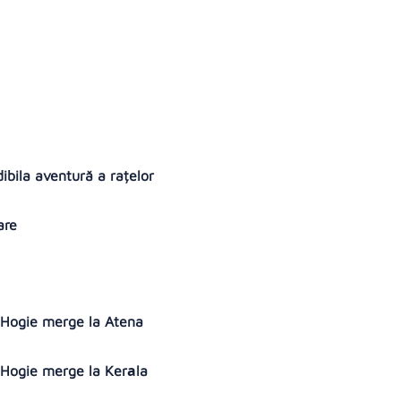
edibila aventură a rațelor
tare
i
 - Hogie merge la Atena
- Hogie merge la Kerаla