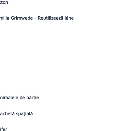
ekton
amilia Grimwade - Reutilizează lâna
 Animalele de hârtie
 Rachetă spațială
ifer