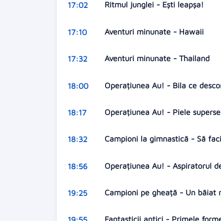
Ritmul junglei - Ești leapșa!
17:02
Aventuri minunate - Hawaii
17:10
Aventuri minunate - Thailand
17:32
Operațiunea Au! - Bila ce desc
18:00
Operațiunea Au! - Piele superse
18:17
Campioni la gimnastică - Să faci
18:32
Operațiunea Au! - Aspiratorul 
18:56
Campioni pe gheață - Un băiat 
19:25
Fantasticii antici - Primele form
19:55