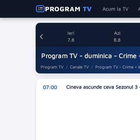
PROGRAM
TV
Acum la TV
Ieri
Azi
7.8
8.8
Program TV - duminica - Crime +
Program TV
Canale TV
Program TV - Crime + I
Cineva ascunde ceva Sezonul 3 -
07:00