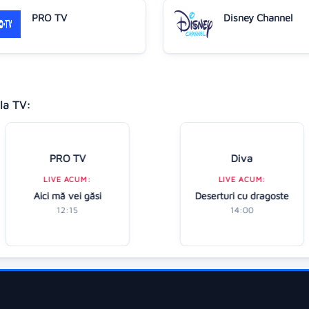
PRO TV
Disney Channel
la TV:
PRO TV
Diva
LIVE ACUM:
LIVE ACUM:
Aici mă vei găsi
Deserturi cu dragoste
12:15
14:00