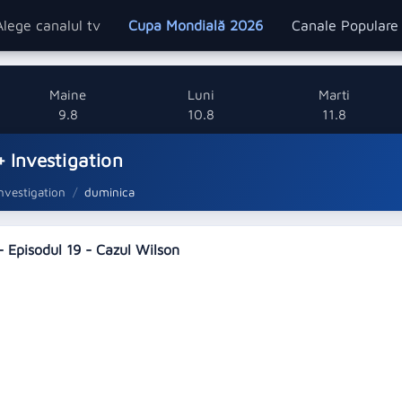
Alege canalul tv
Cupa Mondială 2026
Canale Popular
Maine
Luni
Marti
9.8
10.8
11.8
 Investigation
nvestigation
duminica
 Episodul 19 - Cazul Wilson