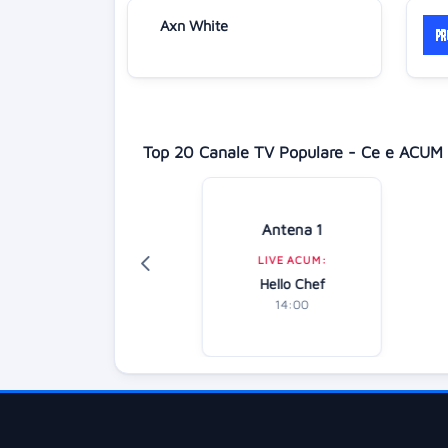
Axn White
Top 20 Canale TV Populare - Ce e ACUM 
isney Channel
Antena 1
LIVE ACUM:
LIVE ACUM:
Electric Bloom
Hello Chef
14:15
14:00