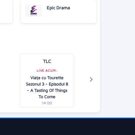
Epic Drama
TLC
Kanal D
LIVE ACUM:
LIVE ACUM:
Viața cu Tourette
În căutarea adev
Sezonul 3 - Episodul 8
AP
- A Tasting Of Things
13:00
To Come
14:00