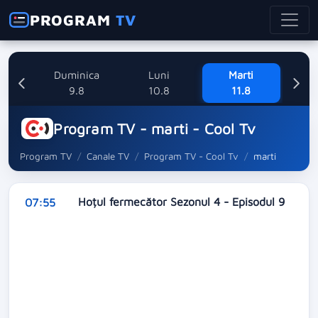
PROGRAM
TV
ata
Duminica
Luni
Marti
8
9.8
10.8
11.8
Program TV - marti - Cool Tv
Program TV
Canale TV
Program TV - Cool Tv
marti
Hoțul fermecător Sezonul 4 - Episodul 9
07:55