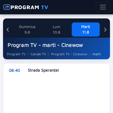
PROGRAM
TV
ata
Duminica
Luni
Marti
8
9.8
10.8
11.8
Program TV - marti - Cinewow
Program TV
Canale TV
Program TV - Cinewow
marti
Strada Speranţei
08:40