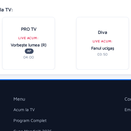
la TV:
PRO TV
Diva
LIVE ACUM:
LIVE ACUM:
Vorbeşte lumea (R)
Fanul ucigaș
AP
03:50
04:00
Menu
Co
Acum la TV
Ema
Program Complet