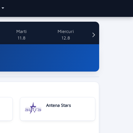
e
Marti
Miercuri
11.8
12.8
Antena Stars