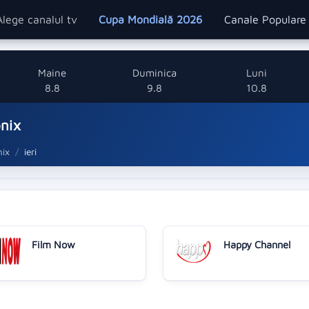
Alege canalul tv
Cupa Mondială 2026
Canale Popular
Maine
Duminica
Luni
8.8
9.8
10.8
onix
nix
ieri
Film Now
Happy Channel