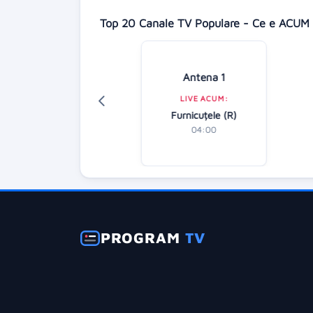
Top 20 Canale TV Populare - Ce e ACUM 
isney Channel
Antena 1
LIVE ACUM:
LIVE ACUM:
Amfibienii
Furnicuțele (R)
04:30
04:00
PROGRAM
TV