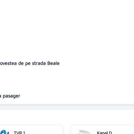
Povestea de pe strada Beale
ea pasager
TVR 1
Kanal D