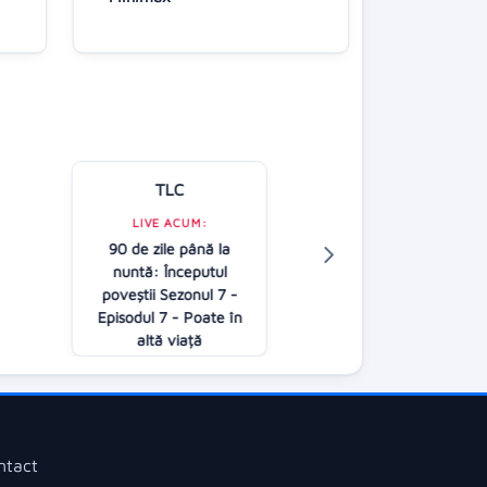
TLC
Kanal D
LIVE ACUM:
90 de zile până la
LIVE ACUM:
nuntă: Începutul
Casa iubirii - G
poveştii Sezonul 7 -
16:00
Episodul 7 - Poate în
altă viață
17:00
ntact