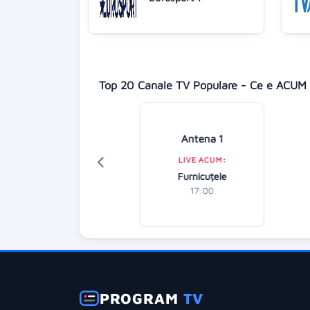
Top 20 Canale TV Populare - Ce e ACUM 
Digi 24
Antena 1
LIVE ACUM:
LIVE ACUM:
tirile dimineții
Furnicuțele
07:00
17:00
PROGRAM
TV