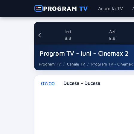
PROGRAM
TV
Acum la TV
Ieri
Azi
8.8
9.8
Program TV - luni - Cinemax 2
Program TV
Canale TV
Program TV - Cinemax
Ducesa - Ducesa
07:00