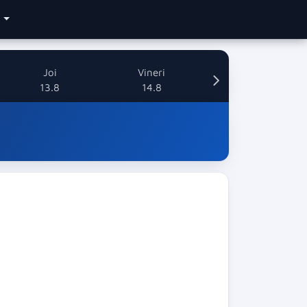
e
Joi
Vineri
13.8
14.8