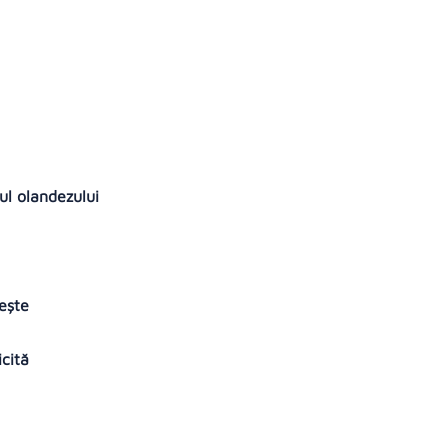
ul olandezului
bește
icită