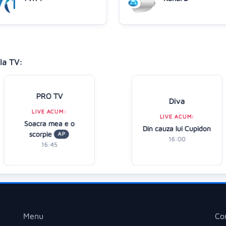
la TV:
PRO TV
Diva
LIVE ACUM:
LIVE ACUM:
Soacra mea e o
Din cauza lui Cupidon
scorpie
AP
16:00
16:45
Menu
Co