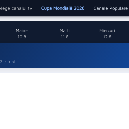
Alege canalul tv
Cupa Mondială 2026
Canale Popular
Maine
Marti
Miercuri
10.8
11.8
12.8
 2
luni