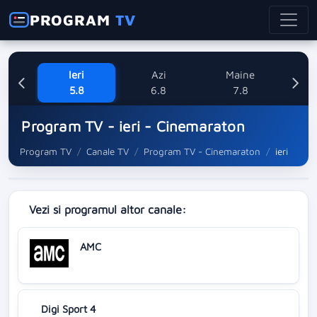
PROGRAM
TV
Ieri
Azi
Maine
Sa
5.8
6.8
7.8
Program TV - ieri - Cinemaraton
Program TV
Canale TV
Program TV - Cinemaraton
ieri
Vezi si programul altor canale:
AMC
Digi Sport 4