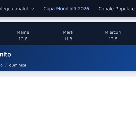
Alege canalul tv
Cupa Mondială 2026
Canale Popular
Maine
Marti
Miercuri
10.8
11.8
12.8
nito
to
duminica