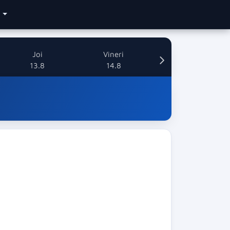
e
Joi
Vineri
13.8
14.8