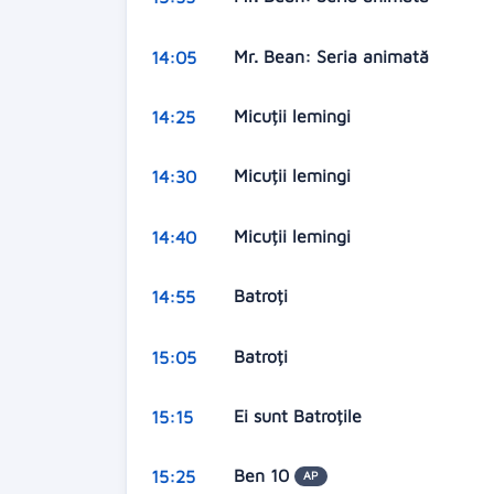
Mr. Bean: Seria animată
14:05
Micuții lemingi
14:25
Micuții lemingi
14:30
Micuții lemingi
14:40
Batroți
14:55
Batroți
15:05
Ei sunt Batroțile
15:15
Ben 10
15:25
AP