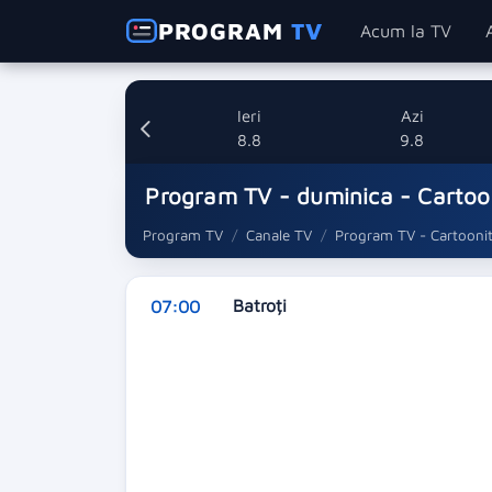
PROGRAM
TV
Acum la TV
Ieri
Azi
8.8
9.8
Program TV - duminica - Cartoo
Program TV
Canale TV
Program TV - Cartooni
Batroți
07:00