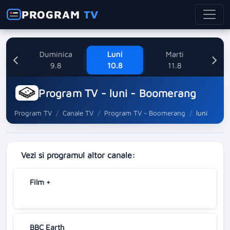
PROGRAM
TV
ne
Duminica
Luni
Marti
Mi
8
9.8
10.8
11.8
Program TV - luni - Boomerang
Program TV
Canale TV
Program TV - Boomerang
luni
Vezi si programul altor canale:
Film +
BBC Earth