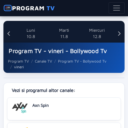
PROGRAM
TV
nica
Luni
Marti
Miercuri
8
10.8
11.8
12.8
Program TV - vineri - Bollywood Tv
Program TV
Canale TV
Program TV - Bollywood Tv
vineri
Vezi si programul altor canale:
Axn Spin