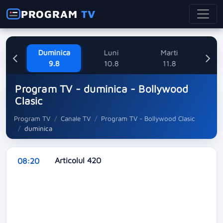
PROGRAM
TV
ne
Duminica
Luni
Marti
Mi
8
9.8
10.8
11.8
Program TV - duminica - Bollywood
Clasic
Program TV
Canale TV
Program TV - Bollywood Clasic
duminica
Articolul 420
08:20