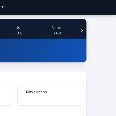
e
Joi
Vineri
13.8
14.8
Nickelodeon