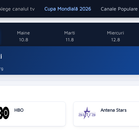
Alege canalul tv
Cupa Mondială 2026
Canale Popular
Maine
Marti
Miercuri
10.8
11.8
12.8
i
rg
HBO
Antena Stars