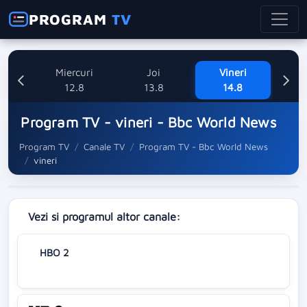
PROGRAM
TV
ti
Miercuri
Joi
Vineri
8
12.8
13.8
14.8
Program TV - vineri - Bbc World News
Program TV
Canale TV
Program TV - Bbc World News
vineri
Vezi si programul altor canale:
HBO 2