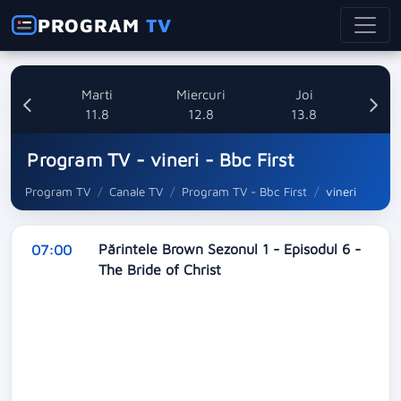
PROGRAM
TV
i
Marti
Miercuri
Joi
8
11.8
12.8
13.8
Program TV - vineri - Bbc First
Program TV
Canale TV
Program TV - Bbc First
vineri
Părintele Brown Sezonul 1 - Episodul 6 -
07:00
The Bride of Christ