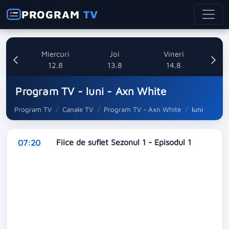
PROGRAM
TV
ti
Miercuri
Joi
Vineri
8
12.8
13.8
14.8
Program TV - luni - Axn White
Program TV
Canale TV
Program TV - Axn White
luni
Fiice de suflet Sezonul 1 - Episodul 1
07:20