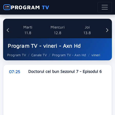
PROGRAM
TV
i
Marti
Miercuri
Joi
8
11.8
12.8
13.8
Program TV - vineri - Axn Hd
Program TV
Canale TV
Program TV - Axn Hd
vineri
Doctorul cel bun Sezonul 7 - Episodul 6
07:25