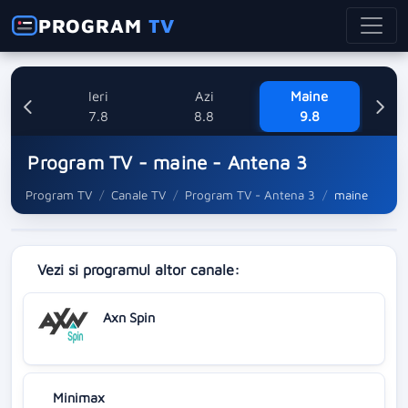
PROGRAM
TV
Ieri
Azi
Maine
L
7.8
8.8
9.8
1
Program TV - maine - Antena 3
Program TV
Canale TV
Program TV - Antena 3
maine
Vezi si programul altor canale:
Axn Spin
Minimax