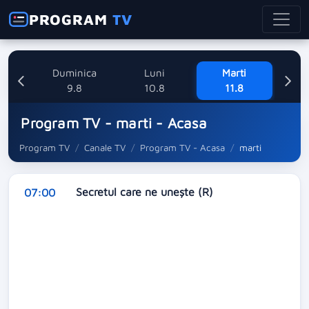
PROGRAM
TV
ata
Duminica
Luni
Marti
8
9.8
10.8
11.8
Program TV - marti - Acasa
Program TV
Canale TV
Program TV - Acasa
marti
Secretul care ne unește (R)
07:00