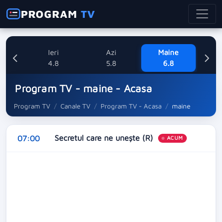
PROGRAM
TV
Ieri
Azi
Maine
V
4.8
5.8
6.8
Program TV - maine - Acasa
Program TV
Canale TV
Program TV - Acasa
maine
Secretul care ne unește (R)
07:00
ACUM