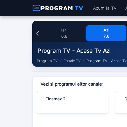
PROGRAM
TV
Acum la TV
Ieri
Azi
6.8
7.8
Program TV - Acasa Tv Azi
Program TV
Canale TV
Program TV - Acasa Tv
Vezi si programul altor canale:
Cinemax 2
D