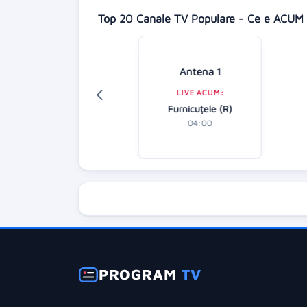
Top 20 Canale TV Populare - Ce e ACUM 
isney Channel
Antena 1
LIVE ACUM:
LIVE ACUM:
Amfibienii
Furnicuțele (R)
04:30
04:00
PROGRAM
TV