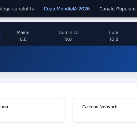
Alege canalul tv
Cupa Mondială 2026
Canale Popular
Maine
Duminica
Luni
8.8
9.8
10.8
una
Cartoon Network