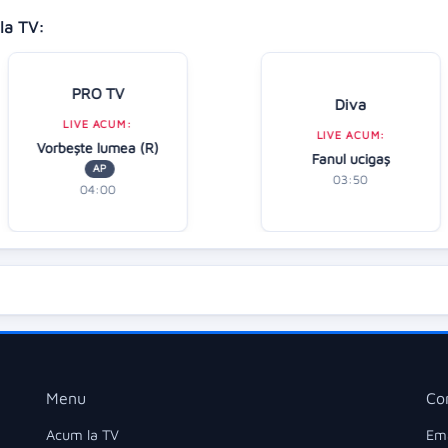
la TV:
PRO TV
Diva
LIVE ACUM:
LIVE ACUM:
Vorbeşte lumea (R)
Fanul ucigaș
AP
03:50
04:00
Menu
Co
Acum la TV
Ema