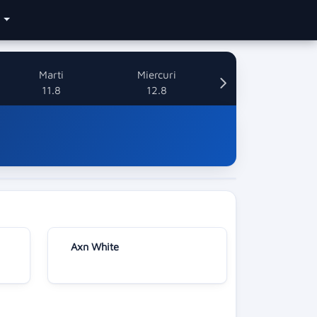
e
Marti
Miercuri
11.8
12.8
Axn White