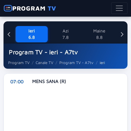
PROGRAM
TV
Ieri
Azi
Maine
Dum
6.8
7.8
8.8
Program TV - ieri - A7tv
Program TV
Canale TV
Program TV - A7tv
ieri
MENS SANA (R)
07:00