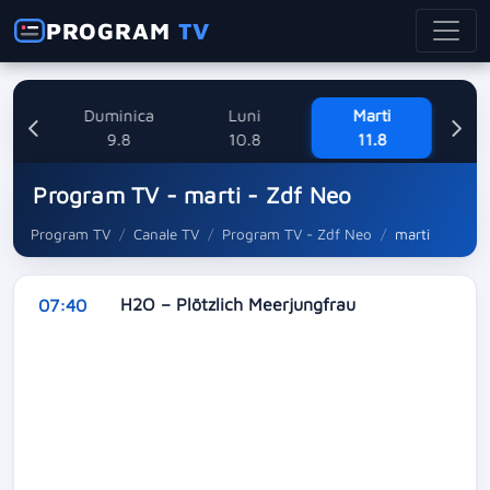
PROGRAM
TV
ne
Duminica
Luni
Marti
Mi
8
9.8
10.8
11.8
Program TV - marti - Zdf Neo
Program TV
Canale TV
Program TV - Zdf Neo
marti
H2O – Plötzlich Meerjungfrau
07:40