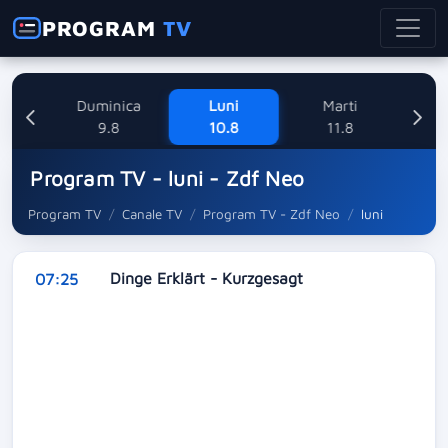
PROGRAM
TV
ne
Duminica
Luni
Marti
Mi
8
9.8
10.8
11.8
Program TV - luni - Zdf Neo
Program TV
Canale TV
Program TV - Zdf Neo
luni
Dinge Erklärt - Kurzgesagt
07:25