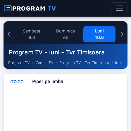
PROGRAM
TV
ne
Sambata
Duminica
Luni
M
8
8.8
9.8
10.8
Program TV - luni - Tvr Timisoara
Program TV
Canale TV
Program TV - Tvr Timisoara
luni
Piper pe limbă
07:00