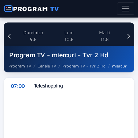
PROGRAM
TV
ata
Duminica
Luni
Marti
8
9.8
10.8
11.8
Program TV - miercuri - Tvr 2 Hd
Program TV
Canale TV
Program TV - Tvr 2 Hd
miercuri
Teleshopping
07:00