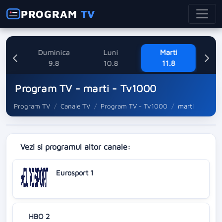
PROGRAM
TV
ne
Duminica
Luni
Marti
Mi
8
9.8
10.8
11.8
Program TV - marti - Tv1000
Program TV
Canale TV
Program TV - Tv1000
marti
Vezi si programul altor canale:
Eurosport 1
HBO 2