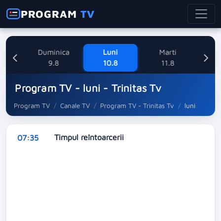
PROGRAM
TV
ne
Duminica
Luni
Marti
Mi
8
9.8
10.8
11.8
Program TV - luni - Trinitas Tv
Program TV
Canale TV
Program TV - Trinitas Tv
luni
Timpul reîntoarcerii
07:35