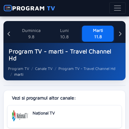
PROGRAM
TV
ne
Duminica
Luni
Marti
Mi
8
9.8
10.8
11.8
Program TV - marti - Travel Channel
Hd
Program TV
Canale TV
Program TV - Travel Channel Hd
marti
Vezi si programul altor canale:
Naţional TV