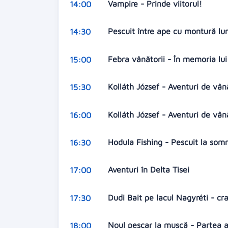
Vampire - Prinde viitorul!
14:00
Pescuit între ape cu montură l
14:30
Febra vânătorii - În memoria lu
15:00
Kolláth József - Aventuri de vân
15:30
Kolláth József - Aventuri de vân
16:00
Hodula Fishing - Pescuit la som
16:30
Aventuri în Delta Tisei
17:00
Dudi Bait pe lacul Nagyréti - cr
17:30
Noul pescar la muscă - Partea 
18:00