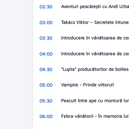
Aventuri pescărești cu Andi Urb
02:30
Takács Viktor – Secretele întune
03:00
Introducere în vânătoarea de cer
03:30
Introducere în vânătoarea de cer
04:00
"Lupta" producătorilor de boilie
04:30
Vampire - Prinde viitorul!
05:00
Pescuit între ape cu montură l
05:30
Febra vânătorii - În memoria lu
06:00