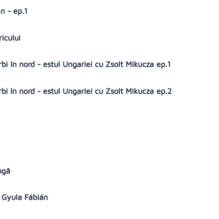
an - ep.1
ricului
bi în nord - estul Ungariei cu Zsolt Mikucza ep.1
bi în nord - estul Ungariei cu Zsolt Mikucza ep.2
s
ungă
i Gyula Fábián