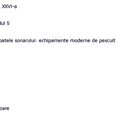
a XXVI-a
dul 5
spatele sonarului: echipamente moderne de pescuit
toare
s