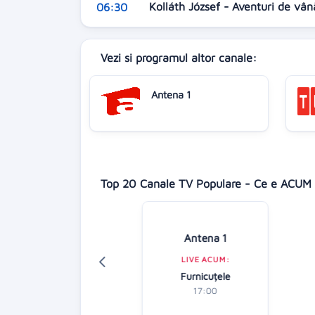
Kolláth József - Aventuri de vân
06:30
Vezi si programul altor canale:
Antena 1
Top 20 Canale TV Populare - Ce e ACUM 
Digi 24
Antena 1
LIVE ACUM:
LIVE ACUM:
Știrile zilei
Furnicuțele
16:00
17:00