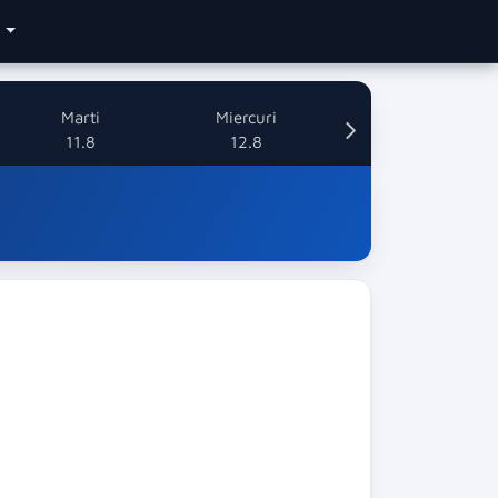
e
Marti
Miercuri
11.8
12.8