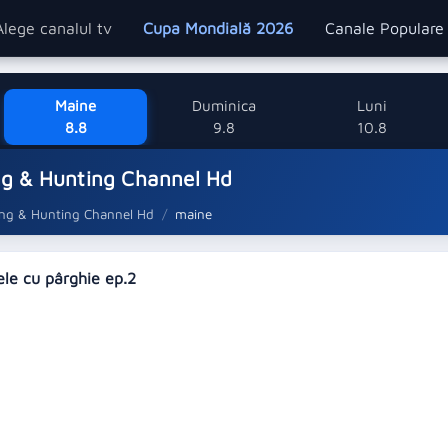
Alege canalul tv
Cupa Mondială 2026
Canale Popular
Maine
Duminica
Luni
8.8
9.8
10.8
ng & Hunting Channel Hd
ing & Hunting Channel Hd
maine
ele cu pârghie ep.2