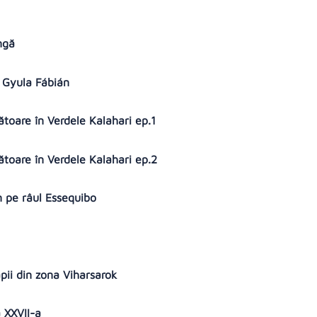
ungă
i Gyula Fábián
ătoare în Verdele Kalahari ep.1
ătoare în Verdele Kalahari ep.2
n pe râul Essequibo
apii din zona Viharsarok
a XXVII-a