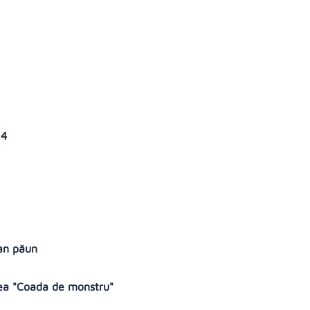
 4
ban păun
unea "Coada de monstru"