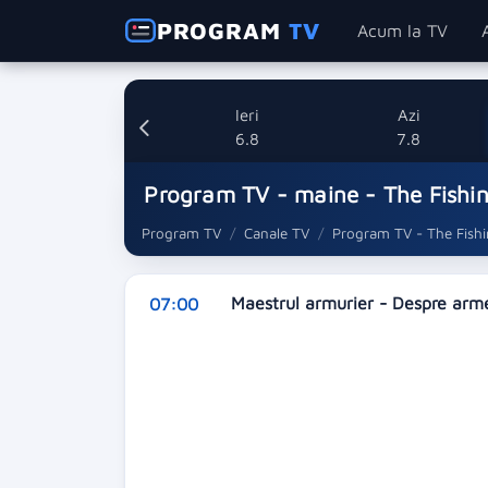
PROGRAM
TV
Acum la TV
Ieri
Azi
6.8
7.8
Program TV - maine - The Fishi
Program TV
Canale TV
Program TV - The Fish
Maestrul armurier - Despre arm
07:00