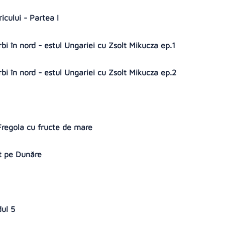
ricului - Partea I
bi în nord - estul Ungariei cu Zsolt Mikucza ep.1
bi în nord - estul Ungariei cu Zsolt Mikucza ep.2
 Fregola cu fructe de mare
it pe Dunăre
dul 5