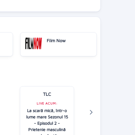
Film Now
TLC
Kanal D
LIVE ACUM:
La scară mică, într-o
LIVE ACUM:
lume mare Sezonul 15
Casa iubirii
- Episodul 2 -
16:30
Prietenie masculină