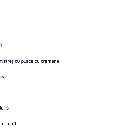
 1
 mistreț cu pușca cu cremene
yana
dul 5
an - ep.1