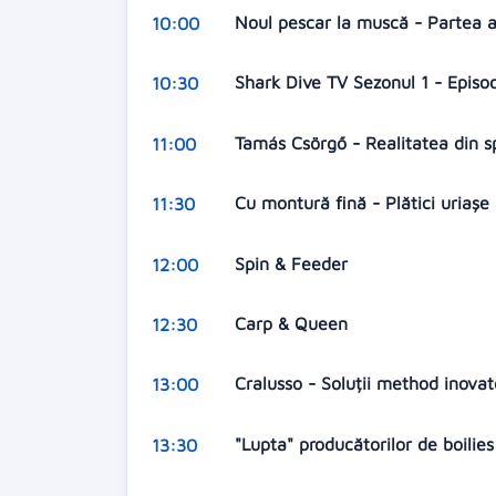
Noul pescar la muscă - Partea 
10:00
Shark Dive TV Sezonul 1 - Episo
10:30
Tamás Csörgő - Realitatea din 
11:00
Cu montură fină - Plătici uriașe
11:30
Spin & Feeder
12:00
Carp & Queen
12:30
Cralusso - Soluții method inova
13:00
"Lupta" producătorilor de boilie
13:30