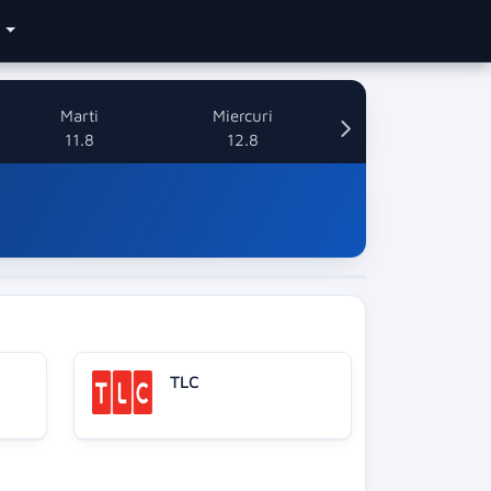
e
Marti
Miercuri
11.8
12.8
TLC