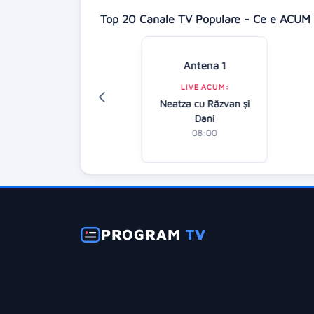
Top 20 Canale TV Populare - Ce e ACUM 
Antena 1
Digi 24
LIVE ACUM:
LIVE ACUM:
Neatza cu Răzvan şi
tirile dimineții
Dani
07:00
08:00
PROGRAM
TV