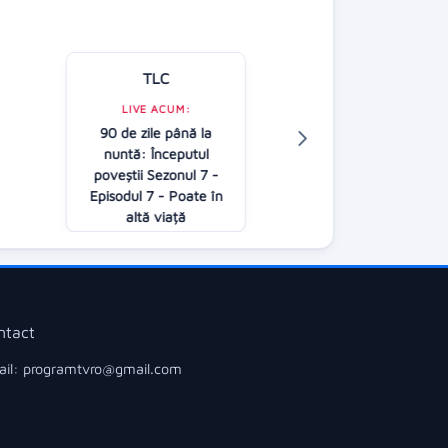
TLC
Kanal D
LIVE ACUM:
90 de zile până la
LIVE ACUM:
nuntă: Începutul
Follow us
poveştii Sezonul 7 -
08:00
Episodul 7 - Poate în
altă viață
09:00
ntact
il: programtvro@gmail.com