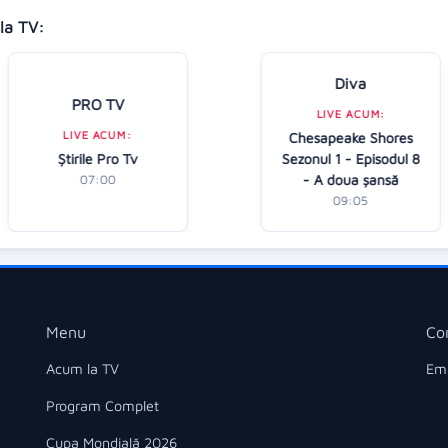
la TV:
Diva
PRO TV
LIVE ACUM:
LIVE ACUM:
Chesapeake Shores
Ştirile Pro Tv
Sezonul 1 - Episodul 8
- A doua șansă
07:00
09:05
Menu
Co
Acum la TV
Ema
Program Complet
Cupa Mondială 2026