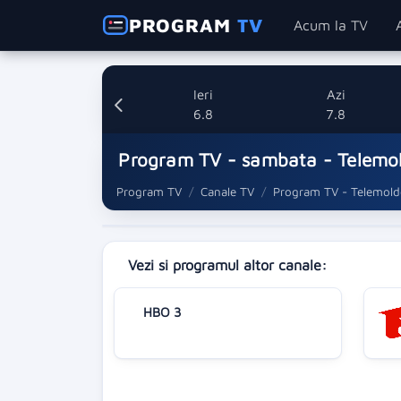
PROGRAM
TV
Acum la TV
Ieri
Azi
6.8
7.8
Program TV - sambata - Telemo
Program TV
Canale TV
Program TV - Telemold
Vezi si programul altor canale:
HBO 3