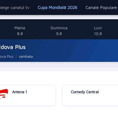
Alege canalul tv
Cupa Mondială 2026
Canale Popular
Maine
Duminica
Luni
8.8
9.8
10.8
ldova Plus
ova Plus
sambata
Antena 1
Comedy Central