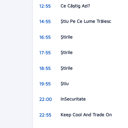
Ce Câștig Azi?
12:55
Știu Pe Ce Lume Trăiesc
14:55
Știrile
16:55
Știrile
17:55
Știrile
18:55
Știu
19:55
InSecuritate
22:00
Keep Cool And Trade On
22:55