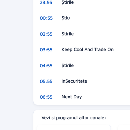
Știrile
23:55
Știu
00:55
Știrile
02:55
Keep Cool And Trade On
03:55
Știrile
04:55
InSecuritate
05:55
Next Day
06:55
Vezi si programul altor canale: