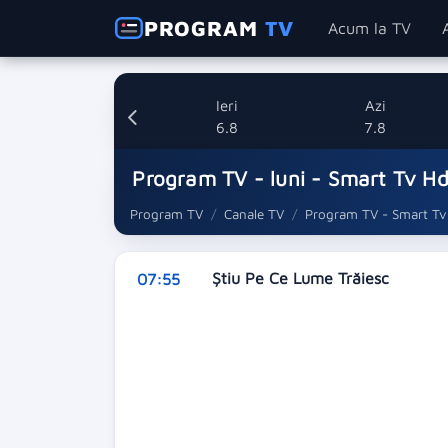
PROGRAM
TV
Acum la TV
Ieri
Azi
6.8
7.8
Program TV - luni - Smart Tv H
Program TV
Canale TV
Program TV - Smart Tv
Știu Pe Ce Lume Trăiesc
07:55