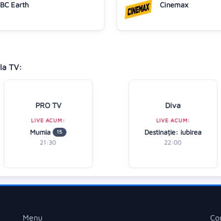
BC Earth
Cinemax
la TV:
PRO TV
Diva
LIVE ACUM:
LIVE ACUM:
Mumia
Destinație: iubirea
15
21:30
22:00
Menu
Co