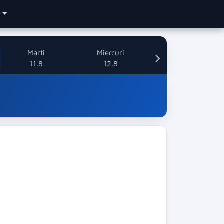
e
Marti
Miercuri
11.8
12.8