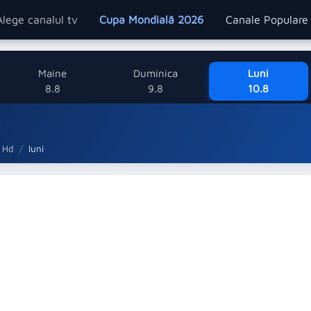
Alege canalul tv
Cupa Mondială 2026
Canale Popular
Maine
Duminica
Luni
8.8
9.8
10.8
d
 Hd
luni