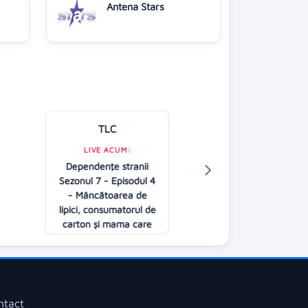
Antena Stars
TLC
Kanal D
LIVE ACUM:
Dependenţe stranii
LIVE ACUM:
Sezonul 7 - Episodul 4
O dragoste
- Mâncătoarea de
20:00
lipici, consumatorul de
carton și mama care
nu renunță la alăptat
22:00
ntact