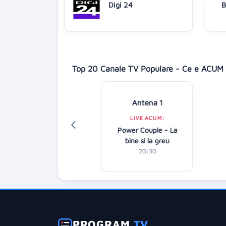
Digi 24
B
Top 20 Canale TV Populare - Ce e ACUM 
Antena 1
Digi 24
LIVE ACUM:
LIVE ACUM:
Power Couple - La
Focus Europa
bine si la greu
21:30
20:30
PROGRAM
TV