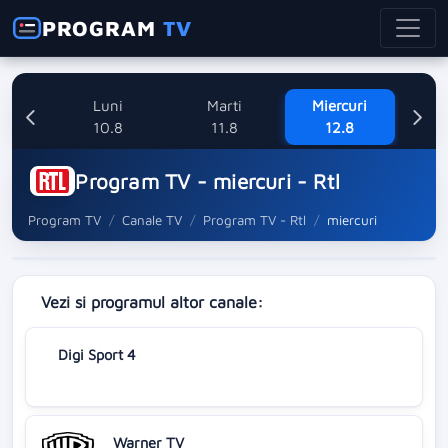
PROGRAM
TV
nica
Luni
Marti
Miercuri
8
10.8
11.8
12.8
Program TV - miercuri - Rtl
Program TV
Canale TV
Program TV - Rtl
miercuri
Vezi si programul altor canale:
Digi Sport 4
Warner TV