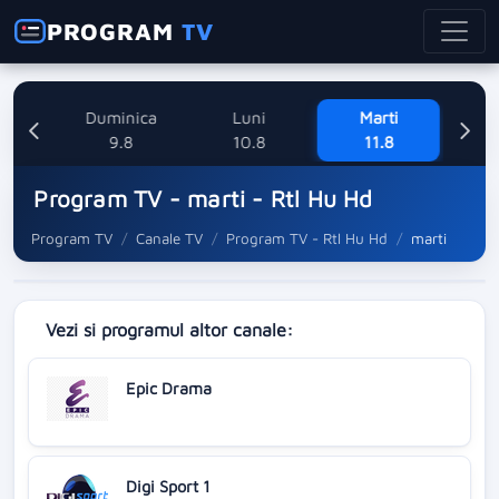
PROGRAM
TV
ne
Duminica
Luni
Marti
Mi
8
9.8
10.8
11.8
Program TV - marti - Rtl Hu Hd
Program TV
Canale TV
Program TV - Rtl Hu Hd
marti
Vezi si programul altor canale:
Epic Drama
Digi Sport 1