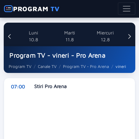
PROGRAM
TV
nica
Luni
Marti
Miercuri
8
10.8
11.8
12.8
Program TV - vineri - Pro Arena
Program TV
Canale TV
Program TV - Pro Arena
vineri
Stiri Pro Arena
07:00