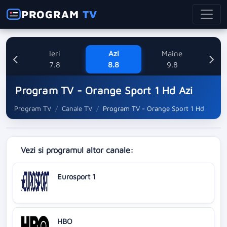
PROGRAM
TV
Ieri
Azi
Maine
L
7.8
8.8
9.8
1
Program TV - Orange Sport 1 Hd Azi
Program TV
Canale TV
Program TV - Orange Sport 1 Hd
Vezi si programul altor canale:
Eurosport 1
HBO