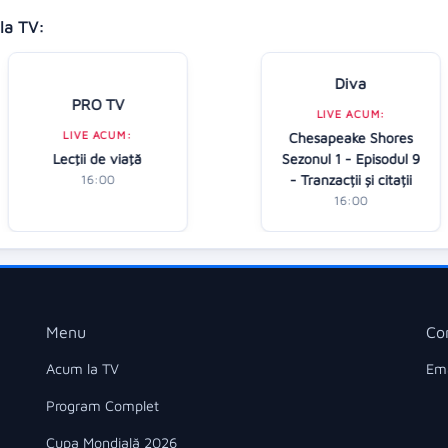
la TV:
Diva
PRO TV
LIVE ACUM:
LIVE ACUM:
Chesapeake Shores
Lecţii de viaţă
Sezonul 1 - Episodul 9
- Tranzacții și citații
16:00
16:00
Menu
Co
Acum la TV
Ema
Program Complet
Cupa Mondială 2026