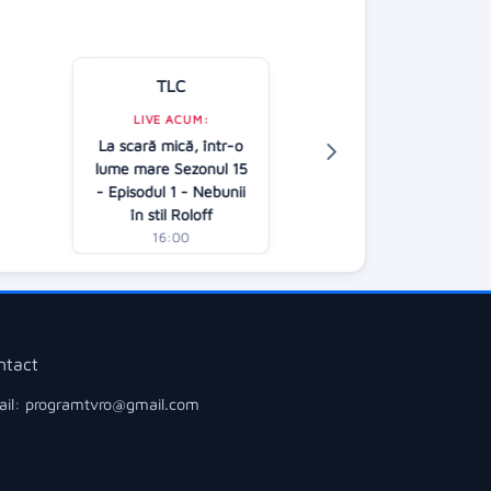
TLC
Kanal D
LIVE ACUM:
La scară mică, într-o
LIVE ACUM:
lume mare Sezonul 15
Casa iubirii
- Episodul 1 - Nebunii
16:30
în stil Roloff
16:00
ntact
il: programtvro@gmail.com