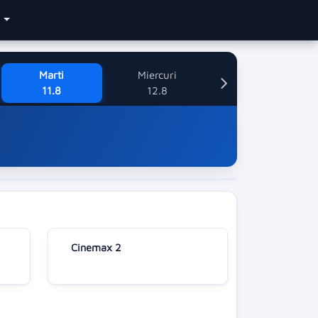
e
Marti
Miercuri
11.8
12.8
Cinemax 2