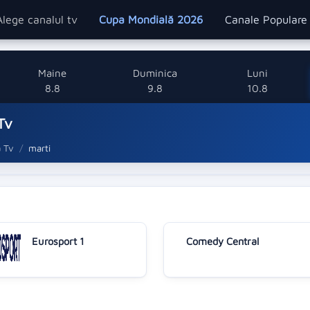
Alege canalul tv
Cupa Mondială 2026
Canale Popular
Maine
Duminica
Luni
8.8
9.8
10.8
Tv
a Tv
marti
Eurosport 1
Comedy Central