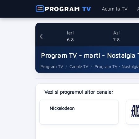
PROGRAM
TV
Acum la TV
Ieri
Azi
6.8
7.8
Program TV - marti - Nostalgia 
Program TV
Canale TV
Program TV - Nostalgi
Vezi si programul altor canale:
Nickelodeon