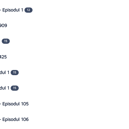
- Episodul 1
12
 909
1
15
 425
dul 1
15
dul 1
15
 - Episodul 105
 - Episodul 106