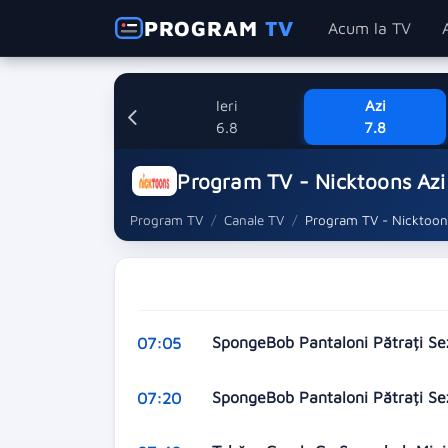
PROGRAM
TV
Acum la TV
Ieri
Azi
6.8
7.8
Program TV - Nicktoons Azi
Program TV
Canale TV
Program TV - Nicktoon
SpongeBob Pantaloni Pătrați Se
07:05
SpongeBob Pantaloni Pătrați Se
07:20