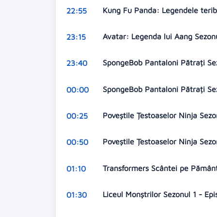
Kung Fu Panda: Legendele teribi
22:55
Avatar: Legenda lui Aang Sezonu
23:15
SpongeBob Pantaloni Pătrați Se
23:40
SpongeBob Pantaloni Pătrați Se
00:00
Poveștile Țestoaselor Ninja Sezo
00:25
Poveștile Țestoaselor Ninja Sezo
00:50
Transformers Scântei pe Pământ
01:10
Liceul Monștrilor Sezonul 1 - Ep
01:30