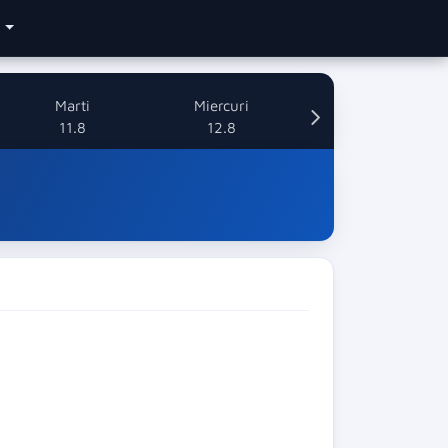
e
Marti
Miercuri
11.8
12.8