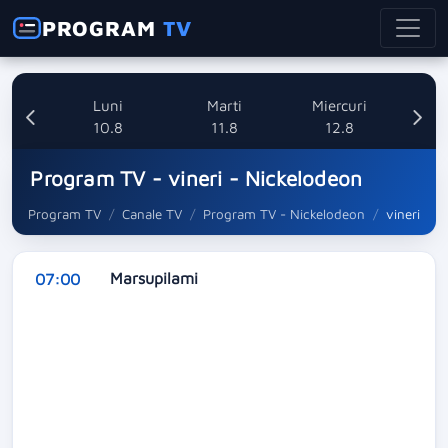
PROGRAM
TV
nica
Luni
Marti
Miercuri
8
10.8
11.8
12.8
Program TV - vineri - Nickelodeon
Program TV
Canale TV
Program TV - Nickelodeon
vineri
Marsupilami
07:00