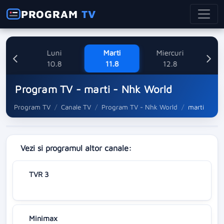
PROGRAM
TV
ne
Luni
Marti
Miercuri
8
10.8
11.8
12.8
Program TV - marti - Nhk World
Program TV
Canale TV
Program TV - Nhk World
marti
Vezi si programul altor canale:
TVR 3
Minimax