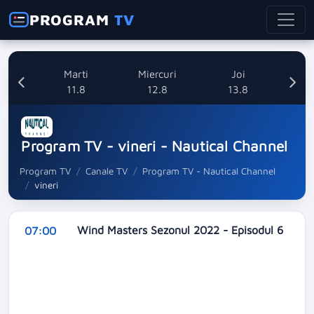
PROGRAM
TV
i
Marti
Miercuri
Joi
8
11.8
12.8
13.8
Program TV - vineri - Nautical Channel
Program TV
Canale TV
Program TV - Nautical Channel
vineri
Wind Masters Sezonul 2022 - Episodul 6
07:00