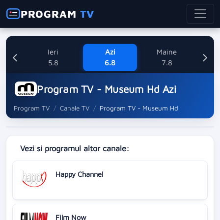
PROGRAM
TV
Ieri
Azi
Maine
Sa
5.8
6.8
7.8
Program TV - Museum Hd Azi
Program TV
Canale TV
Program TV - Museum Hd
Vezi si programul altor canale:
Happy Channel
Film Now