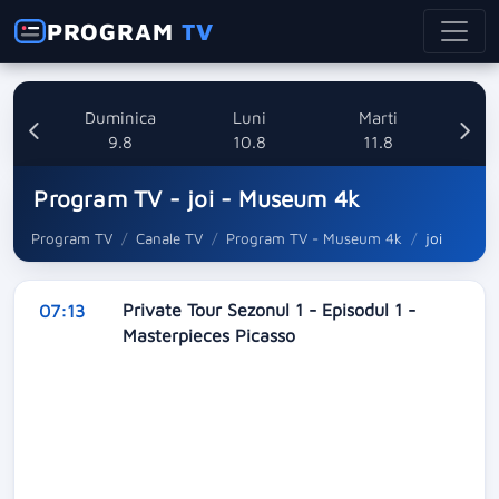
PROGRAM
TV
ata
Duminica
Luni
Marti
8
9.8
10.8
11.8
Program TV - joi - Museum 4k
Program TV
Canale TV
Program TV - Museum 4k
joi
Private Tour Sezonul 1 - Episodul 1 -
07:13
Masterpieces Picasso