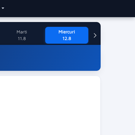
e
Marti
Miercuri
11.8
12.8