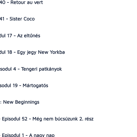
 40 - Retour au vert
 41 - Sister Coco
dul 17 - Az eltűnés
odul 18 - Egy jegy New Yorkba
isodul 4 - Tengeri patkányok
isodul 19 - Mártogatós
r: New Beginnings
- Episodul 52 - Még nem búcsúzunk 2. rész
- Episodul 1 - A nagy nap