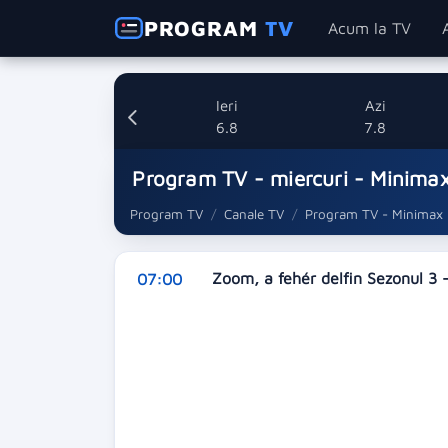
PROGRAM
TV
Acum la TV
Ieri
Azi
6.8
7.8
Program TV - miercuri - Minima
Program TV
Canale TV
Program TV - Minimax
Zoom, a fehér delfin Sezonul 3 -
07:00