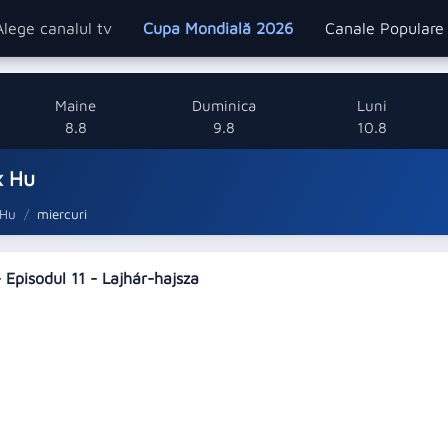
Alege canalul tv
Cupa Mondială 2026
Canale Popular
Maine
Duminica
Luni
8.8
9.8
10.8
x Hu
 Hu
miercuri
 Episodul 11 - Lajhár-hajsza