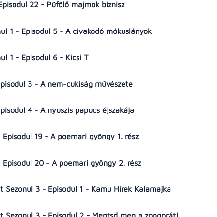
Episodul 22 - Püfölő majmok biznisz
l 1 - Episodul 5 - A civakodó mókuslányok
 1 - Episodul 6 - Kicsi T
 Episodul 3 - A nem-cukiság művészete
Episodul 4 - A nyuszis papucs éjszakája
- Episodul 19 - A poemari gyöngy 1. rész
- Episodul 20 - A poemari gyöngy 2. rész
et Sezonul 3 - Episodul 1 - Kamu Hírek Kalamajka
et Sezonul 3 - Episodul 2 - Mentsd meg a zongorát!