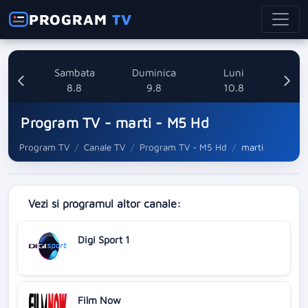
PROGRAM
TV
ri
Sambata
Duminica
Luni
8
8.8
9.8
10.8
Program TV - marti - M5 Hd
Program TV
Canale TV
Program TV - M5 Hd
marti
Vezi si programul altor canale:
Digi Sport 1
Film Now