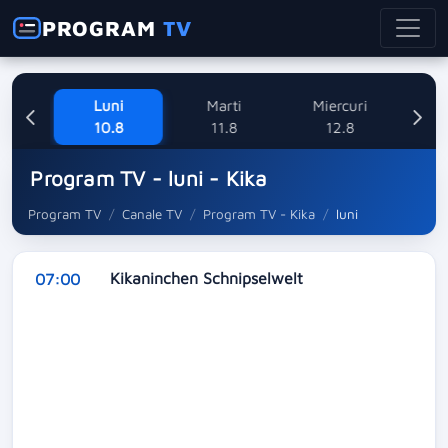
PROGRAM
TV
ne
Luni
Marti
Miercuri
8
10.8
11.8
12.8
Program TV - luni - Kika
Program TV
Canale TV
Program TV - Kika
luni
Kikaninchen Schnipselwelt
07:00