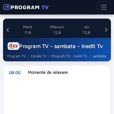
PROGRAM
TV
i
Marti
Miercuri
Joi
8
11.8
12.8
13.8
Program TV - sambata - Inedit Tv
Program TV
Canale TV
Program TV - Inedit Tv
sambata
Momente de relaxare
08:00