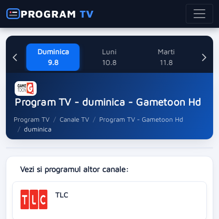
PROGRAM
TV
ne
Duminica
Luni
Marti
Mi
8
9.8
10.8
11.8
Program TV - duminica - Gametoon Hd
Program TV
Canale TV
Program TV - Gametoon Hd
duminica
Vezi si programul altor canale:
TLC