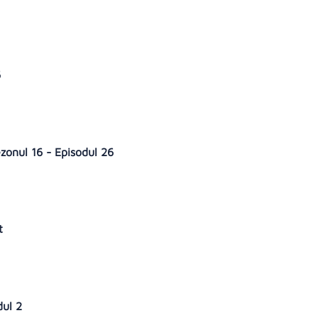
6
ezonul 16 - Episodul 26
nt
dul 2