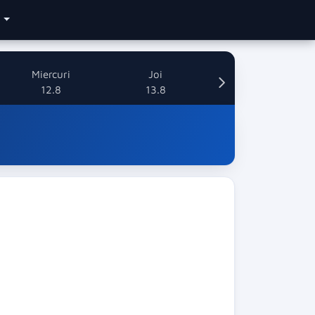
e
Miercuri
Joi
12.8
13.8