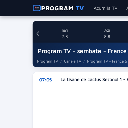
PROGRAM
TV
Acum la TV
Ieri
Azi
7.8
8.8
Program TV - sambata - France
Program TV
Canale TV
Program TV - France 5
La tisane de cactus Sezonul 1 - 
07:05