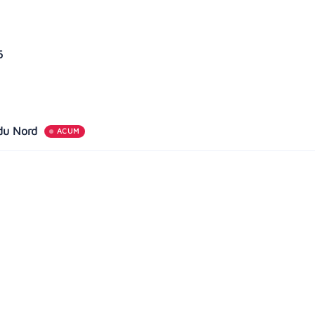
26
 du Nord
ACUM