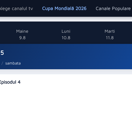
Alege canalul tv
Cupa Mondială 2026
Canale Popular
Maine
Luni
Marti
9.8
10.8
11.8
 5
sambata
Episodul 4