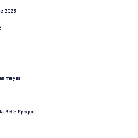
re 2025
26
6
les mayas
 la Belle Epoque