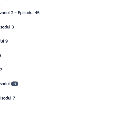
zonul 2 - Episodul 45
isodul 3
dul 9
 8
17
isodul
16
pisodul 7