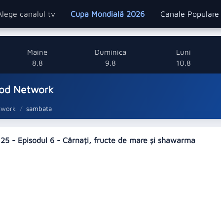
Alege canalul tv
Cupa Mondială 2026
Canale Popular
Maine
Duminica
Luni
8.8
9.8
10.8
ood Network
twork
sambata
25 - Episodul 6 - Cârnați, fructe de mare și shawarma