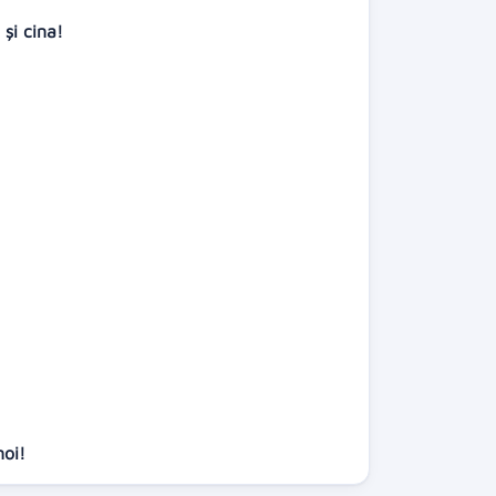
 și cina!
noi!