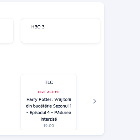
HBO 3
TLC
Kanal D
LIVE ACUM:
Harry Potter: Vrăjitorii
LIVE ACUM:
din bucătărie Sezonul 1
Știrile Kanal 
- Episodul 4 - Pădurea
19:00
interzisă
19:00