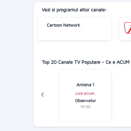
Vezi si programul altor canale:
Cartoon Network
Top 20 Canale TV Populare - Ce e ACUM 
Digi 24
Antena 1
LIVE ACUM:
LIVE ACUM:
diție specială
Observator
18:00
19:00