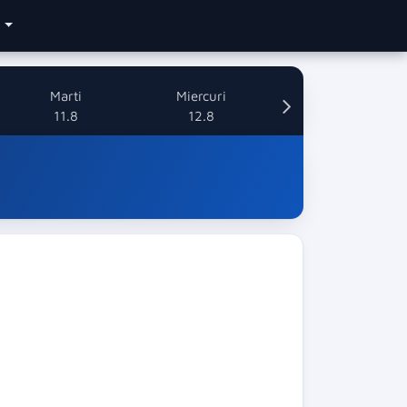
e
Marti
Miercuri
11.8
12.8