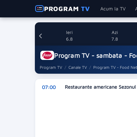
PROGRAM
TV
Acum la TV
Ieri
Azi
6.8
7.8
Program TV - sambata - F
Program TV
Canale TV
Program TV - Food Ne
Restaurante americane Sezonul 
07:00