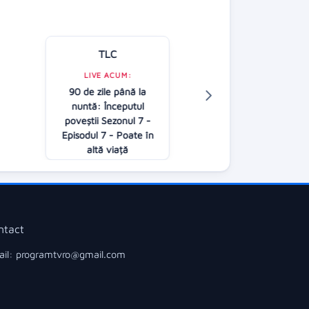
TLC
Kanal D
LIVE ACUM:
90 de zile până la
LIVE ACUM:
nuntă: Începutul
Casa iubirii
poveştii Sezonul 7 -
16:30
Episodul 7 - Poate în
altă viață
18:00
ntact
il: programtvro@gmail.com