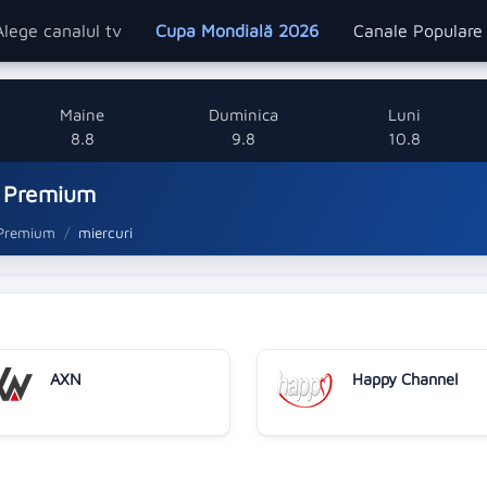
Alege canalul tv
Cupa Mondială 2026
Canale Popular
Maine
Duminica
Luni
8.8
9.8
10.8
x Premium
 Premium
miercuri
AXN
Happy Channel