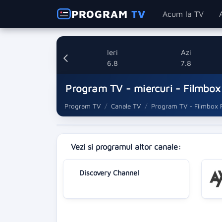
PROGRAM
TV
Acum la TV
Ieri
Azi
6.8
7.8
Program TV - miercuri - Filmbo
Program TV
Canale TV
Program TV - Filmbox
Vezi si programul altor canale:
Discovery Channel