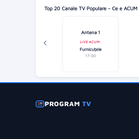
Top 20 Canale TV Populare - Ce e ACUM 
Digi 24
Antena 1
LIVE ACUM:
LIVE ACUM:
diție specială
Furnicuțele
18:00
17:00
PROGRAM
TV