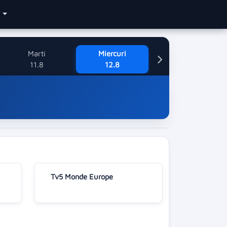
e
Marti
Miercuri
11.8
12.8
Tv5 Monde Europe