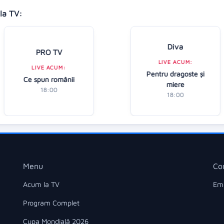
la TV:
Diva
PRO TV
LIVE ACUM:
LIVE ACUM:
Pentru dragoste și
Ce spun românii
miere
18:00
18:00
Menu
Co
Acum la TV
Ema
Program Complet
Cupa Mondială 2026